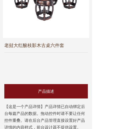
交趾黄檀
ꄵ
巴里黄檀
ꄵ
大果紫檀
ꄵ
老挝大红酸枝影木古桌六件套
产品实景
ꄵ
资讯知识
最新活动
ꄵ
行业动态
ꄵ
产品描述
红木知识
ꄵ
【这是一个产品详情】产品详情已自动绑定后
联系方式
台每篇产品的数据。拖动控件时请不要让任何
控件重叠。请在后台产品管理直接设置好产品
门店分布
ꄵ
详情的内容样式，前台设计器不提供设置。