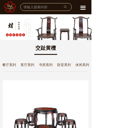
网站首页
ꄙ
끀
企业介绍
公司简介
ꄵ
品牌故事
ꄵ
交趾黄檀
宣传视频
ꄵ
餐厅系列
客厅系列
书房系列
卧室系列
休闲系列
品牌实力
工艺大师
ꄵ
雕刻工作室
ꄵ
荣誉展示
ꄵ
产品展示