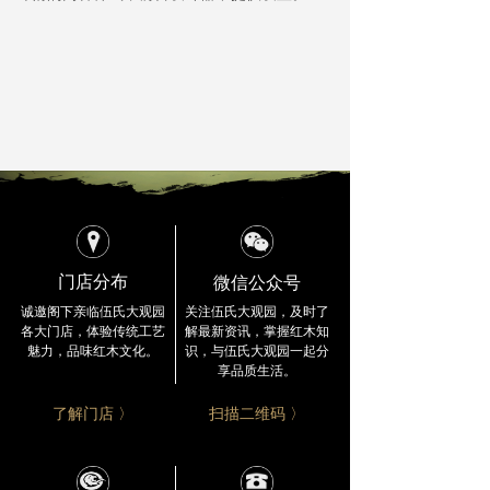
公司总部
ꄵ
留言反馈
ꄵ
微信公众号
门店分布
关注伍氏大观园，及时了
诚邀阁下亲临伍氏大观园
解最新资讯，
掌握红木知
各大门店，
体验传统工艺
识，与伍氏大观园一起分
魅力，品味红木文化。
享品质生活。
了解门店 〉
扫描二维码 〉