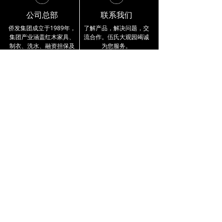
公司总部
联系我们
侨发集团成立于1989年，
了解产品，解决问题，交
集团产业涵盖
红木家具、
流合作。
伍氏大观园竭诚
制衣、洗水、融资担保及
为您服务。
小额贷款。
公司总部资讯 〉
4000 333 218
企业介绍
品牌实力
产品展示
公司简介
工艺大师
交趾黄檀
品牌故事
雕刻工作室
巴里黄檀
宣传视频
荣誉展示
大果紫檀
资讯知识
联系方式
最新活动
门店分布
行业动态
公司总部
红木知识
留言反馈