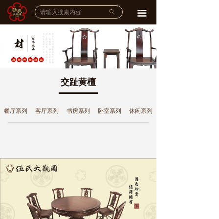
网站首页
ꄙ
끀
企业介绍
公司简介
ꄵ
品牌故事
ꄵ
交趾黄檀
宣传视频
ꄵ
餐厅系列
客厅系列
书房系列
卧室系列
休闲系列
品牌实力
工艺大师
ꄵ
雕刻工作室
ꄵ
荣誉展示
ꄵ
产品展示