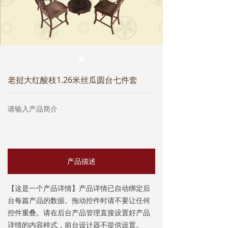
交趾黄檀
ꄵ
巴里黄檀
ꄵ
大果紫檀
ꄵ
老挝大红酸枝1.26米丝瓜圆台七件套
产品实景
ꄵ
资讯知识
请输入产品简介
最新活动
ꄵ
行业动态
ꄵ
产品描述
红木知识
ꄵ
【这是一个产品详情】产品详情已自动绑定后
联系方式
台每篇产品的数据。拖动控件时请不要让任何
控件重叠。请在后台产品管理直接设置好产品
门店分布
ꄵ
详情的内容样式，前台设计器不提供设置。