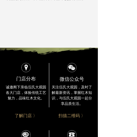
公司总部
ꄵ
留言反馈
ꄵ
微信公众号
门店分布
关注伍氏大观园，及时了
诚邀阁下亲临伍氏大观园
解最新资讯，
掌握红木知
各大门店，
体验传统工艺
识，与伍氏大观园一起分
魅力，品味红木文化。
享品质生活。
了解门店 〉
扫描二维码 〉