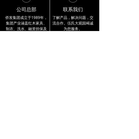
公司总部
联系我们
侨发集团成立于1989年，
了解产品，解决问题，交
集团产业涵盖
红木家具、
流合作。
伍氏大观园竭诚
制衣、洗水、融资担保及
为您服务。
小额贷款。
公司总部资讯 〉
4000 333 218
企业介绍
品牌实力
产品展示
公司简介
工艺大师
交趾黄檀
品牌故事
雕刻工作室
巴里黄檀
宣传视频
荣誉展示
大果紫檀
资讯知识
联系方式
最新活动
门店分布
行业动态
公司总部
红木知识
留言反馈