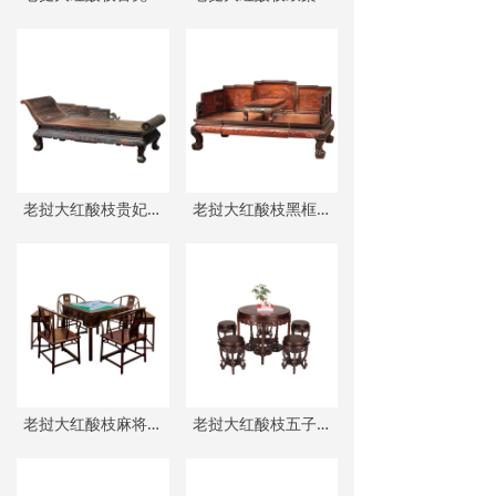
交趾黄檀
ꄵ
巴里黄檀
ꄵ
大果紫檀
ꄵ
产品实景
ꄵ
老挝大红酸枝贵妃床
老挝大红酸枝黑框红板苏式罗汉床两件套
资讯知识
最新活动
ꄵ
行业动态
ꄵ
红木知识
ꄵ
联系方式
老挝大红酸枝麻将桌七件套
老挝大红酸枝五子登科圆台六件套
门店分布
ꄵ