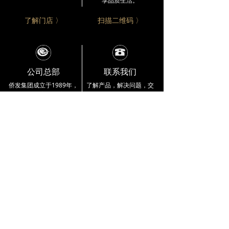
享品质生活。
了解门店 〉
扫描二维码 〉
公司总部
联系我们
侨发集团成立于1989年，
了解产品，解决问题，交
集团产业涵盖
红木家具、
流合作。
伍氏大观园竭诚
制衣、洗水、融资担保及
为您服务。
小额贷款。
公司总部资讯 〉
4000 333 218
企业介绍
品牌实力
产品展示
公司简介
工艺大师
交趾黄檀
品牌故事
雕刻工作室
巴里黄檀
宣传视频
荣誉展示
大果紫檀