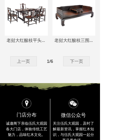
公司总部
ꄵ
留言反馈
ꄵ
老挝大红酸枝平头案茶台六件套
老挝大红酸枝三围独板罗汉床两件套
上一页
1
/
6
下一页
微信公众号
门店分布
关注伍氏大观园，及时了
诚邀阁下亲临伍氏大观园
解最新资讯，
掌握红木知
各大门店，
体验传统工艺
识，与伍氏大观园一起分
魅力，品味红木文化。