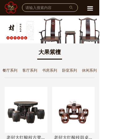
网站首页
ꄙ
끀
企业介绍
公司简介
ꄵ
品牌故事
ꄵ
大果紫檀
宣传视频
ꄵ
餐厅系列
客厅系列
书房系列
卧室系列
休闲系列
品牌实力
工艺大师
ꄵ
雕刻工作室
ꄵ
荣誉展示
ꄵ
产品展示
老挝大红酸枝古凳圆桌七件套
老挝大红酸枝鼓桌六件套